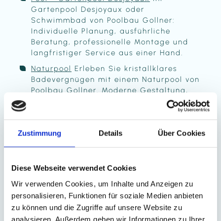
Gartenpool Desjoyaux oder
Schwimmbad von Poolbau Gollner:
Individuelle Planung, ausführliche
Beratung, professionelle Montage und
langfristiger Service aus einer Hand.
Naturpool
Erleben Sie kristallklares
Badevergnügen mit einem Naturpool von
Poolbau Gollner. Moderne Gestaltung,
biologische Filterung und individuelle
Planung für Ihr Gartenparadies.
Schwimmteich
Genießen Sie ein
Zustimmung
Details
Über Cookies
naturnahes Badeerlebnis mit einem
Schwimmteich von Poolbau Gollner.
Biologische Reinigung über Pflanzen,
Diese Webseite verwendet Cookies
organische Form und maßgeschneiderte
Planung für Ihren Garten.
Wir verwenden Cookies, um Inhalte und Anzeigen zu
personalisieren, Funktionen für soziale Medien anbieten
Gewerblicher
zu können und die Zugriffe auf unsere Website zu
Kleinbadeteich
Kleinbadeteich für
Gewerbebetriebe wie Hotels von
analysieren. Außerdem geben wir Informationen zu Ihrer